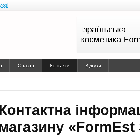
лозі
Ізраїльська
косметика For
а
Оплата
Контакти
Відгуки
Контактна інформац
магазину «FormEst