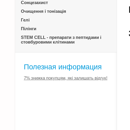
Сонцезахист
Очищення і тонізація
Гелі
Пілінги
STEM CELL - препарати з пептидами і
стовбуровими клітинами
Полезная информация
7% знижка покупцям, які залишать відгук!