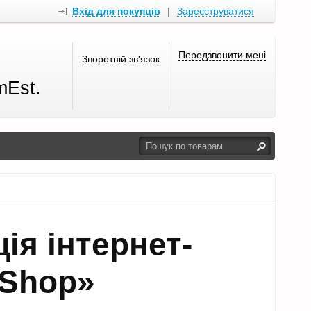
Вхід для покупців
|
Зареєструватися
Передзвонити мені
Зворотній зв'язок
mEst.
ія інтернет-
 Shop»