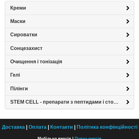
Креми
Маски
Сироватки
Сонцезахист
Очищення і тонізація
Гелі
Пілінги
STEM CELL - препарати з пептидами і стовбуровими клітинами
Доставка
|
Оплата
|
Контакти
|
Політика конфінційності
Мобільна версія |
Повна версія