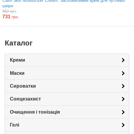
Calm Skin Moisturizer Cream. Заспокійливий крем для чутливої
шкіри
860 грн.
731
грн.
Каталог
Креми
Маски
Сироватки
Сонцезахист
Очищення і тонізація
Гелі